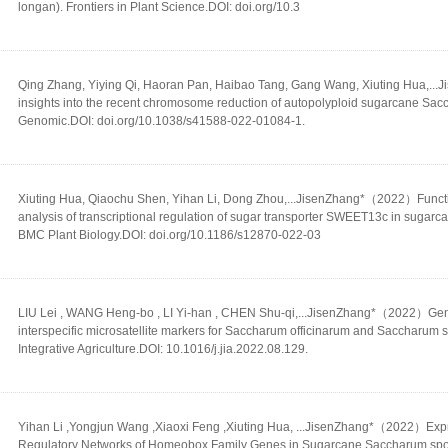
longan). Frontiers in Plant Science.DOI: doi.org/10.3
Qing Zhang, Yiying Qi, Haoran Pan, Haibao Tang, Gang Wang, Xiuting Hua,
insights into the recent chromosome reduction of autopolyploid sugarcane S
Genomic.DOI: doi.org/10.1038/s41588-022-01084-1.
Xiuting Hua, Qiaochu Shen, Yihan Li, Dong Zhou,...JisenZhang*（2022）Functi
analysis of transcriptional regulation of sugar transporter SWEET13c in sug
BMC Plant Biology.DOI: doi.org/10.1186/s12870-022-03
LIU Lei , WANG Heng-bo , LI Yi-han , CHEN Shu-qi,...JisenZhang*（2022）Ge
interspecific microsatellite markers for Saccharum officinarum and Saccharum 
Integrative Agriculture.DOI: 10.1016/j.jia.2022.08.129.
Yihan Li ,Yongjun Wang ,Xiaoxi Feng ,Xiuting Hua, ...JisenZhang*（2022）Exp
Regulatory Networks of Homeobox Family Genes in Sugarcane Saccharum spon