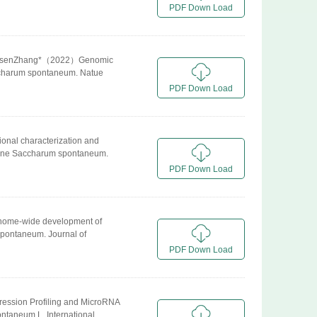
PDF Down Load
...JisenZhang*（2022）Genomic
accharum spontaneum. Natue
PDF Down Load
onal characterization and
arcane Saccharum spontaneum.
PDF Down Load
nome-wide development of
spontaneum. Journal of
PDF Down Load
ression Profiling and MicroRNA
taneum L. International