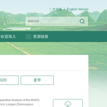
中文版
English Version
欢迎加入
资源链接
2020
更早
arative Analysis of the MADS-
ent in Longan (Dimocarpus