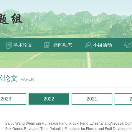
学术论文
新闻动态
小组活动
术论文
PAPER
2023
2022
2021
Baiyu Wang Wenshun Hu, Yaxue Fang, Xiaoxi Feng,...JisenZhang*(2022). Comp
Box Genes Revealed Their Potential Functions for Flower and Fruit Developm