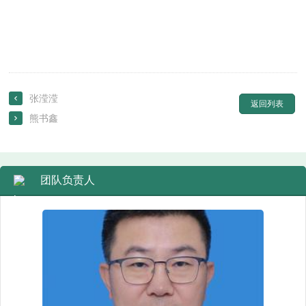
张滢滢

返回列表
熊书鑫

团队负责人