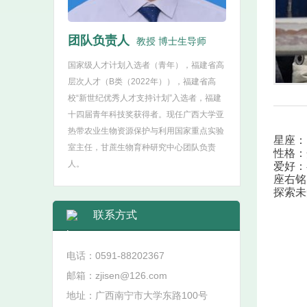
团队负责人
教授 博士生导师
国家级人才计划入选者（青年），福建省高
层次人才（B类（2022年）），福建省高
校“新世纪优秀人才支持计划”入选者，福建
十四届青年科技奖获得者。现任广西大学亚
热带农业生物资源保护与利用国家重点实验
星座：
室主任，甘蔗生物育种研究中心团队负责
性格：
人。
爱好：
座右铭
探索未
联系方式
电话：0591-88202367
邮箱：zjisen@126.com
地址：广西南宁市大学东路100号