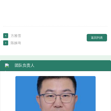
方雅雪

返回列表
陈姝琦

团队负责人