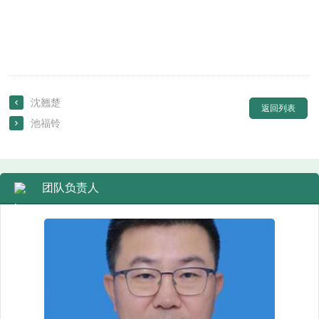
沈翘楚

返回列表
池福铃

团队负责人