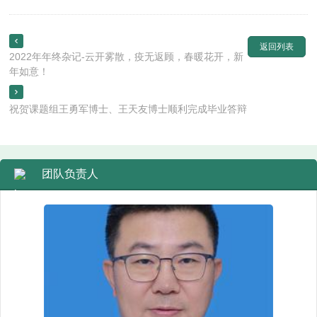

返回列表
2022年年终杂记-云开雾散，疫无返顾，春暖花开，新
年如意！

祝贺课题组王勇军博士、王天友博士顺利完成毕业答辩
团队负责人