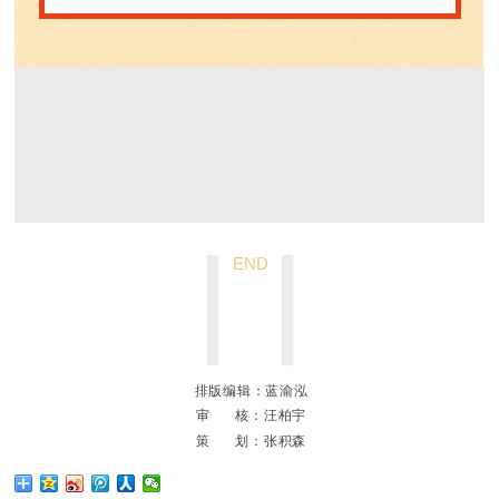
END
排版编辑：蓝渝泓
审 核：汪柏宇
策 划：张积森