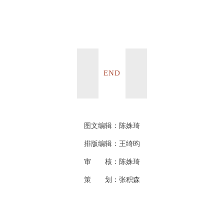
END
图文编辑：陈姝琦
排版编辑：王绮昀
审
核：陈姝琦
策
划：张积森