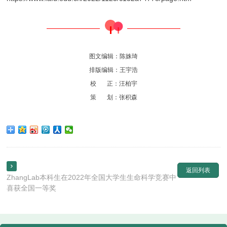
图文编辑：陈姝琦
排版编辑：王宇浩
校 正：汪柏宇
策 划：张积森

返回列表
ZhangLab本科生在2022年全国大学生生命科学竞赛中
喜获全国一等奖